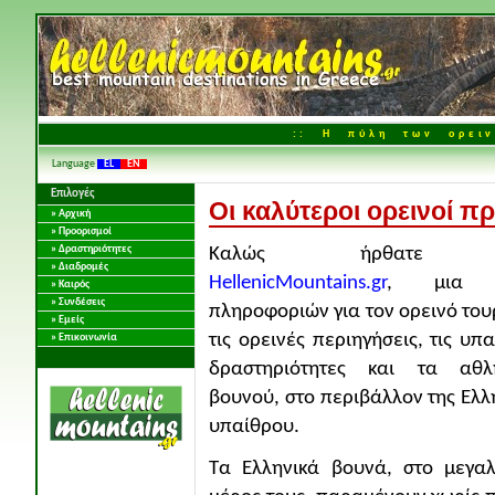
:: Η πύλη των ορειν
Language
EL
EN
Επιλογές
Οι καλύτεροι ορεινοί π
» Αρχική
» Προορισμοί
» Δραστηριότητες
Καλώς ήρθατε 
» Διαδρομές
HellenicMountains.gr
, μια 
» Καιρός
» Συνδέσεις
πληροφοριών για τον ορεινό του
» Εμείς
τις ορεινές περιηγήσεις, τις υπα
» Επικοινωνία
δραστηριότητες και τα αθλ
βουνού, στο περιβάλλον της Ελλ
υπαίθρου.
Τα Ελληνικά βουνά, στο μεγα