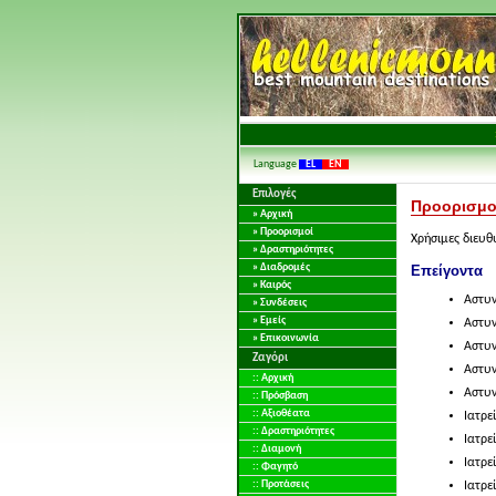
Language
EL
EN
Επιλογές
Προορισμο
» Αρχική
» Προορισμοί
Χρήσιμες διευθ
» Δραστηριότητες
» Διαδρομές
Επείγοντα
» Καιρός
Αστυ
» Συνδέσεις
» Εμείς
Αστυν
» Επικοινωνία
Αστυν
Ζαγόρι
Αστυν
:: Αρχική
Αστυν
:: Πρόσβαση
:: Αξιοθέατα
Ιατρε
:: Δραστηριότητες
Ιατρε
:: Διαμονή
Ιατρε
:: Φαγητό
:: Προτάσεις
Ιατρε