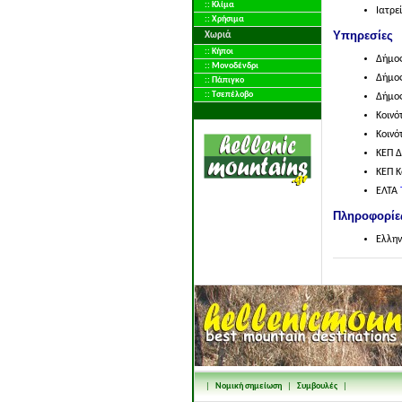
:: Κλίμα
Ιατρε
:: Χρήσιμα
Υπηρεσίες
Χωριά
:: Κήποι
Δήμο
:: Μονοδένδρι
Δήμος
:: Πάπιγκο
:: Τσεπέλοβο
Δήμο
Κοινό
Κοινό
ΚΕΠ Δ
ΚΕΠ Κ
ΕΛΤΑ
Πληροφορίε
Ελλην
|
Νομική σημείωση
|
Συμβουλές
|