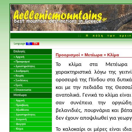
:: Η πύλη των ορειν
Language
EL
EN
Επιλογές
Προορισμοί
»
Μετέωρα
»
Κλίμα
» Αρχική
» Προορισμοί
Το κλίμα στα Μετέωρα δ
» Δραστηριότητες
χαρακτηριστικά λόγω της γειτν
» Διαδρομές
» Καιρός
οροσειρά της Πίνδου στα δυτικ
» Συνδέσεις
» Εμείς
και με την πεδιάδα της Θεσσαλ
» Επικοινωνία
ανατολικά. Γενικά το κλίμα είναι
Μετέωρα
:: Αρχική
σαν συνέπεια την οργιώδ
:: Πρόσβαση
βελανιδιές, πουρνάρια και βάτ
:: Αξιοθέατα
:: Δραστηριότητες
δεν έχουν αποψιλωθεί για γεωργ
:: Διαμονή
:: Φαγητό
Το καλοκαίρι οι μέρες είναι ιδ
:: Κλίμα