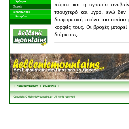
:: Χρήσιμα
πέφτει και η υγρασία ανεβαίν
Χωριά
τσουχτερό και υγρό, ενώ δεν 
:: Καλαμπάκα
:: Καστράκι
διαφορετική εικόνα του τοπίου 
κορφές τους. Οι βροχές μπορεί
διάρκειας.
|
Νομική σημείωση
|
Συμβουλές
|
Copyright © HellenicMountains.gr - All rights reserved